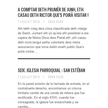
A COMPTAR DETH PRUMÈR DE JUNH, ETH
CASAU DETH RICTOR QUE’S POIRÀ VISITAR !
7 JUILLET 2014
/
3654 VUES
Ath bèth mieg dera zòna classificada deth vilatge
de Seish, Juntant eth çò qu’èra eth presbitari e era
capèra de Nòsta Dòna dera Pietat,eth ,eth casau
deth rictor,tengut peths volontaris dera nòsta
associacion que torna dubrir enath public.Que’s
poirà visitar…
SEIX. IGLESIA PARROQUIAL : SAN ESTÉBAN
7 JUILLET 2014
/
3694 VUES
En la pared exterior de la fachada de entrada, en el
contrafuerte derecho, encontramos un crisma
trinitario cenido de una venda de relieve que fue
reutilizado. En el siglo XVIII, cuando fue
consagrada, la iglesia fue ensanchada y se
cambio…