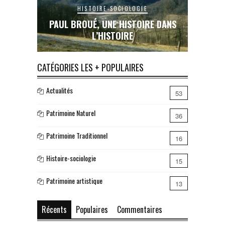
HISTOIRE-SOCIOLOGIE
E DANS
PAUL BROUÉ, UNE HISTOIRE DANS
LE RAIL
L’HISTOIRE
INAC
CATÉGORIES LES + POPULAIRES
Actualités
53
Patrimoine Naturel
36
Patrimoine Traditionnel
16
Histoire-sociologie
15
Patrimoine artistique
13
Récents
Populaires
Commentaires