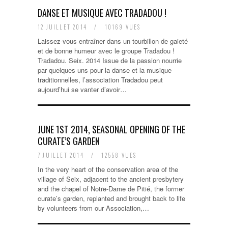
DANSE ET MUSIQUE AVEC TRADADOU !
12 JUILLET 2014
/
10169 VUES
Laissez-vous entraîner dans un tourbillon de gaieté
et de bonne humeur avec le groupe Tradadou !
Tradadou. Seix. 2014 Issue de la passion nourrie
par quelques uns pour la danse et la musique
traditionnelles, l’association Tradadou peut
aujourd’hui se vanter d’avoir…
JUNE 1ST 2014, SEASONAL OPENING OF THE
CURATE’S GARDEN
7 JUILLET 2014
/
12558 VUES
In the very heart of the conservation area of the
village of Seix, adjacent to the ancient presbytery
and the chapel of Notre-Dame de Pitié, the former
curate’s garden, replanted and brought back to life
by volunteers from our Association,…