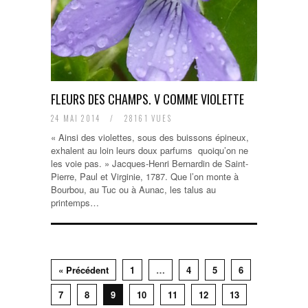
FLEURS DES CHAMPS. V COMME VIOLETTE
24 MAI 2014
/
28161 VUES
« Ainsi des violettes, sous des buissons épineux,
exhalent au loin leurs doux parfums quoiqu’on ne
les voie pas. » Jacques-Henri Bernardin de Saint-
Pierre, Paul et Virginie, 1787. Que l’on monte à
Bourbou, au Tuc ou à Aunac, les talus au
printemps…
« Précédent
1
…
4
5
6
7
8
9
10
11
12
13