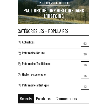
OCIOLOGIE
HISTOIRE-SOCIOLOGIE
 HISTOIRE DANS
LE RAIL EN COUSERANS : UNE ŒUVRE
TOIRE
INACHEVÉE, UN RÊVE BRISÉ…
CATÉGORIES LES + POPULAIRES
Actualités
53
Patrimoine Naturel
36
Patrimoine Traditionnel
16
Histoire-sociologie
15
Patrimoine artistique
13
Récents
Populaires
Commentaires