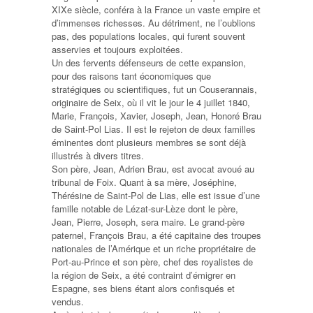
XIXe siècle, conféra à la France un vaste empire et
d’immenses richesses. Au détriment, ne l’oublions
pas, des populations locales, qui furent souvent
asservies et toujours exploitées.
Un des fervents défenseurs de cette expansion,
pour des raisons tant économiques que
stratégiques ou scientifiques, fut un Couserannais,
originaire de Seix, où il vit le jour le 4 juillet 1840,
Marie, François, Xavier, Joseph, Jean, Honoré Brau
de Saint-Pol Lias. Il est le rejeton de deux familles
éminentes dont plusieurs membres se sont déjà
illustrés à divers titres.
Son père, Jean, Adrien Brau, est avocat avoué au
tribunal de Foix. Quant à sa mère, Joséphine,
Thérésine de Saint-Pol de Lias, elle est issue d’une
famille notable de Lézat-sur-Lèze dont le père,
Jean, Pierre, Joseph, sera maire. Le grand-père
paternel, François Brau, a été capitaine des troupes
nationales de l’Amérique et un riche propriétaire de
Port-au-Prince et son père, chef des royalistes de
la région de Seix, a été contraint d’émigrer en
Espagne, ses biens étant alors confisqués et
vendus.