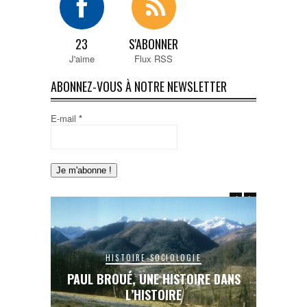
23
S'ABONNER
J'aime
Flux RSS
ABONNEZ-VOUS À NOTRE NEWSLETTER
E-mail
*
HISTOIRE-SOCIOLOGIE
E DANS
PAUL BROUÉ, UNE HISTOIRE DANS
LE RAIL
L’HISTOIRE
INA