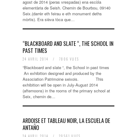
agost de 2014 (peras vrespadas) ena escòla
elementària de Seish. Chemin de Bourbou, 09140
Seix.(darrèr eth feirau e eth monument deths
mòrtis). Era sièva tòca que…
“BLACKBOARD AND SLATE “, THE SCHOOL IN
PAST TIMES
24 AVRIL 2014
/
7806 VUES
“Blackboard and slate “, the School in past times
An exhibition designed and produced by the
Association Patrimoine seixois. This
exhibition will be open in July-August 2014
(afternoons) in the rooms of the primary school at
Seix, chemin de…
ARDOISE ET TABLEAU NOIR, LA ESCUELA DE
ANTAÑO
24 AVRIL 2014
/
20561 VUES