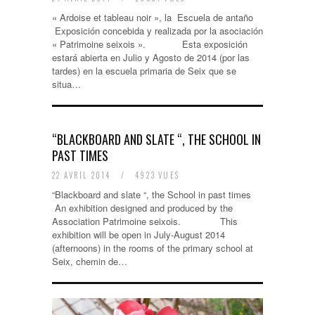
« Ardoise et tableau noir », la Escuela de antaño
Exposición concebida y realizada por la asociación
« Patrimoine seixois ». Esta exposición
estará abierta en Julio y Agosto de 2014 (por las
tardes) en la escuela primaria de Seix que se
situa…
“BLACKBOARD AND SLATE “, THE SCHOOL IN
PAST TIMES
22 AVRIL 2014
/
4923 VUES
“Blackboard and slate “, the School in past times
An exhibition designed and produced by the
Association Patrimoine seixois. This
exhibition will be open in July-August 2014
(afternoons) in the rooms of the primary school at
Seix, chemin de…