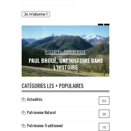
HISTOIRE-SOCIOLOGIE
E DANS
PAUL BROUÉ, UNE HISTOIRE DANS
LE RAIL
L’HISTOIRE
INA
CATÉGORIES LES + POPULAIRES
Actualités
53
Patrimoine Naturel
36
Patrimoine Traditionnel
16