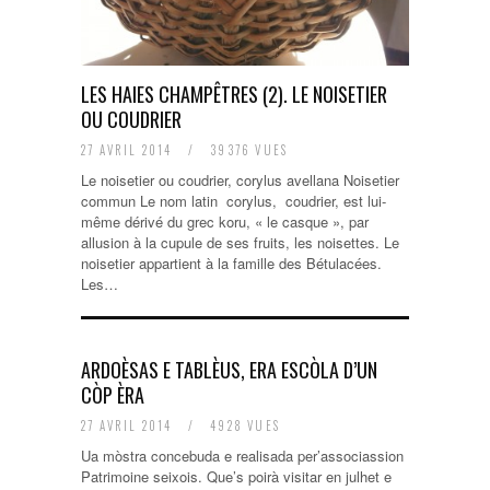
LES HAIES CHAMPÊTRES (2). LE NOISETIER
OU COUDRIER
27 AVRIL 2014
/
39376 VUES
Le noisetier ou coudrier, corylus avellana Noisetier
commun Le nom latin corylus, coudrier, est lui-
même dérivé du grec koru, « le casque », par
allusion à la cupule de ses fruits, les noisettes. Le
noisetier appartient à la famille des Bétulacées.
Les…
ARDOÈSAS E TABLÈUS, ERA ESCÒLA D’UN
CÒP ÈRA
27 AVRIL 2014
/
4928 VUES
Ua mòstra concebuda e realisada per’associassion
Patrimoine seixois. Que’s poirà visitar en julhet e