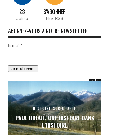
23
S'ABONNER
J'aime
Flux RSS
ABONNEZ-VOUS À NOTRE NEWSLETTER
E-mail
*
HISTO
HISTOIRE-SOCIOLOGIE
SEIX, SOUVEN
S
LE RAIL EN COUSERANS : UNE ŒUVRE
OU… L’HE
INACHEVÉE, UN RÊVE BRISÉ…
CARI