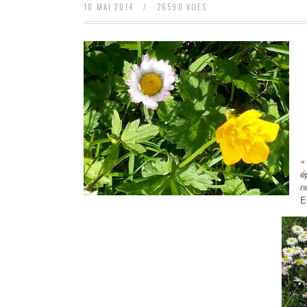
10 MAI 2014
/
26590 VUES
é
n
E
HISTOI
PAUL BROUÉ,
L’