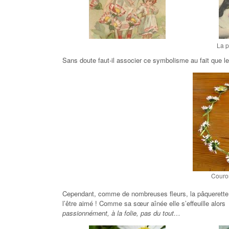
La p
Sans doute faut-il associer ce symbolisme au fait que l
Couron
Cependant, comme de nombreuses fleurs, la pâquerette pe
l’être aimé ! Comme sa sœur aînée elle s’effeuille al
passionnément, à la folie, pas du tout…