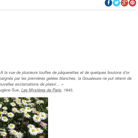
«
A la vue de plusieurs touffes de pâquerettes et de quelques boutons d’or
pargnés par les premières gelées blanches, la Goualeuse ne put retenir de
ouvelles exclamations de plaisir…
»
ugène Sue,
Les Mystères de Paris
, 1843.
RE-SOCIOLOGIE
HISTOIRE-SOCIOLOGIE
 UNE HISTOIRE DANS
PAUL BROUÉ, UNE HISTOIRE DAN
HISTOIRE
L’HISTOIRE