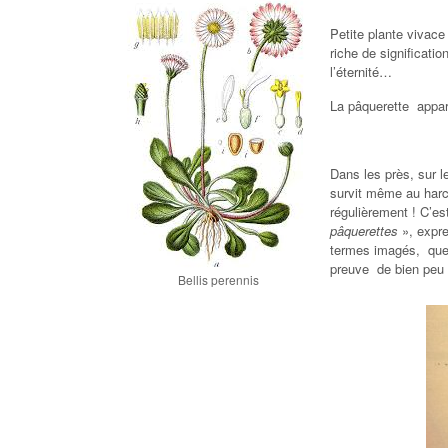
Petite plante vivace
riche de significati
l’éternité…
La pâquerette appar
Dans les près, sur 
survit même au harc
régulièrement ! C’es
pâquerettes
», expre
termes imagés, que c
preuve de bien peu d
Bellis perennis