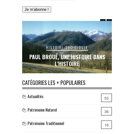
HISTOIRE-SOCIOLOGIE
E DANS
PAUL BROUÉ, UNE HISTOIRE DANS
LE RAIL
L’HISTOIRE
INA
CATÉGORIES LES + POPULAIRES
Actualités
53
Patrimoine Naturel
36
Patrimoine Traditionnel
16