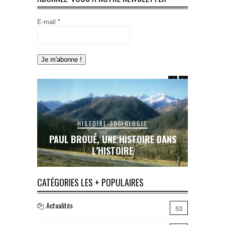
E-mail
*
HISTOIRE-SOCIOLOGIE
E DANS
PAUL BROUÉ, UNE HISTOIRE DANS
LE RAIL
L’HISTOIRE
INA
CATÉGORIES LES + POPULAIRES
Actualités
53