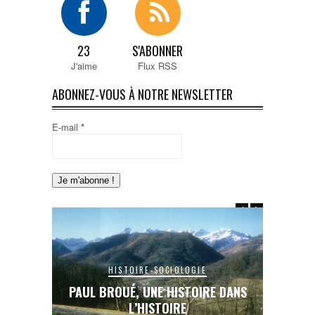
23
S'ABONNER
J'aime
Flux RSS
ABONNEZ-VOUS À NOTRE NEWSLETTER
E-mail
*
HISTOIRE-SOCIOLOGIE
E DANS
PAUL BROUÉ, UNE HISTOIRE DANS
LE RAIL
L’HISTOIRE
INA