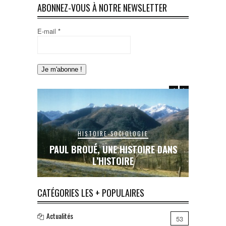
ABONNEZ-VOUS À NOTRE NEWSLETTER
E-mail
*
HISTOIRE-SOCIOLOGIE
E DANS
PAUL BROUÉ, UNE HISTOIRE DANS
LE RAIL
L’HISTOIRE
INA
CATÉGORIES LES + POPULAIRES
Actualités
53