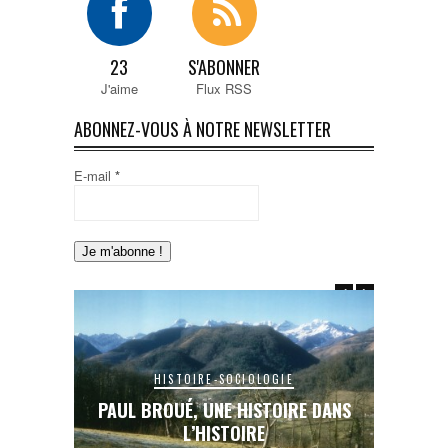
23
S'ABONNER
J'aime
Flux RSS
ABONNEZ-VOUS À NOTRE NEWSLETTER
E-mail
*
HISTOIRE-SOCIOLOGIE
E DANS
PAUL BROUÉ, UNE HISTOIRE DANS
LE RAIL
L’HISTOIRE
INA