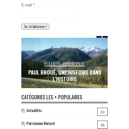
E-mail
*
HISTOIRE-SOCIOLOGIE
E DANS
PAUL BROUÉ, UNE HISTOIRE DANS
LE RAIL
L’HISTOIRE
INA
CATÉGORIES LES + POPULAIRES
Actualités
53
Patrimoine Naturel
36