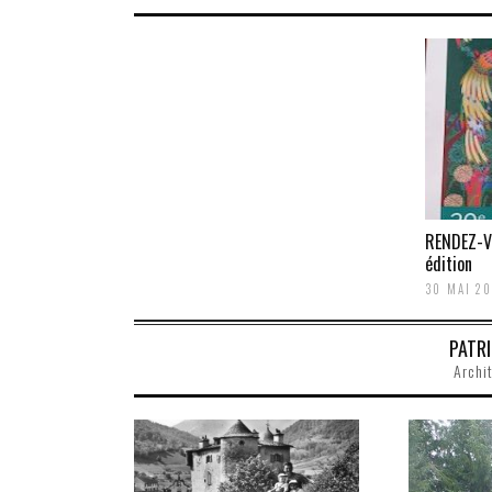
RENDEZ-VOUS AUX JARDINS 20e
RENDEZ-V
édition
édition
30 MAI 2023
30 MAI 20
PATR
Archit