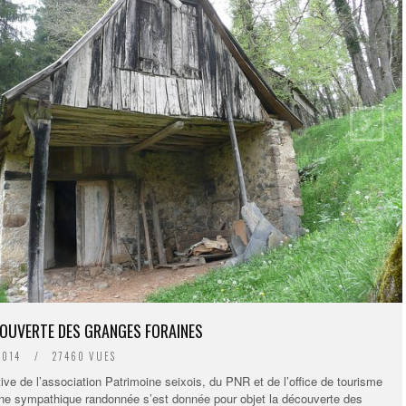
COUVERTE DES GRANGES FORAINES
 2014
/
27460 VUES
tive de l’association Patrimoine seixois, du PNR et de l’office de tourisme
ne sympathique randonnée s’est donnée pour objet la découverte des