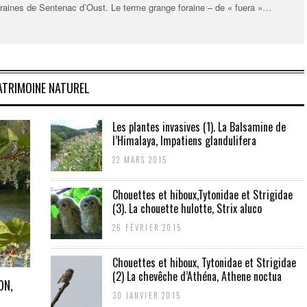
raines de Sentenac d’Oust. Le terme grange foraine – de « fuera »…
ATRIMOINE NATUREL
Les plantes invasives (1). La Balsamine de
l’Himalaya, Impatiens glandulifera
22 MARS 2015
Chouettes et hiboux,Tytonidae et Strigidae
(3). La chouette hulotte, Strix aluco
26 FÉVRIER 2015
Chouettes et hiboux, Tytonidae et Strigidae
(2) La chevêche d’Athéna, Athene noctua
ON,
30 JANVIER 2015