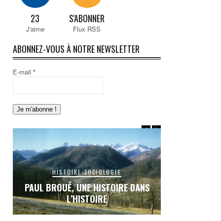
23
S'ABONNER
J'aime
Flux RSS
ABONNEZ-VOUS À NOTRE NEWSLETTER
E-mail
*
HISTOIRE-SOCIOLOGIE
HISTO
S
PAUL BROUÉ, UNE HISTOIRE DANS
LE RAIL EN C
L’HISTOIRE
INACHEVÉE