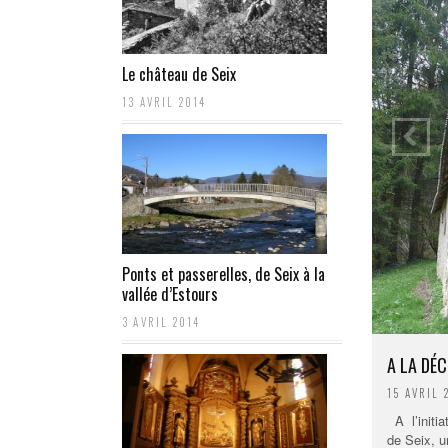
RENDEZ-VOUS AUX JARDINS 20e
édition
30 MAI 2023
Le château de Seix
13 AVRIL 2014
Ponts et passerelles, de Seix à la
vallée d’Estours
3 AVRIL 2014
A LA DÉ
15 AVRIL
A l’initia
de Seix, u