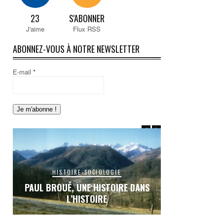
23
S'ABONNER
J'aime
Flux RSS
ABONNEZ-VOUS À NOTRE NEWSLETTER
E-mail
*
HISTOIRE-SOCIOLOGIE
SEIX, S
E DANS
LE RAIL EN COUSERANS : UNE ŒUVRE
OU…
INACHEVÉE, UN RÊVE BRISÉ…