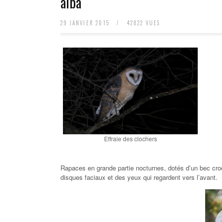
alba
29 JANVIER 2015
/
42822 VUES
Effraie des clochers
Rapaces en grande partie nocturnes, dotés d’un bec croc
disques faciaux et des yeux qui regardent vers l’avant.
PAUL B