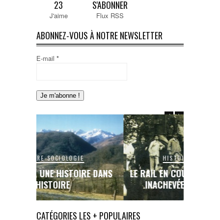
23
S'ABONNER
J'aime
Flux RSS
ABONNEZ-VOUS À NOTRE NEWSLETTER
E-mail
*
HISTOIRE-SOCIOLOGIE
SEIX, 
E DANS
LE RAIL EN COUSERANS : UNE ŒUVRE
OU…
INACHEVÉE, UN RÊVE BRISÉ…
CATÉGORIES LES + POPULAIRES