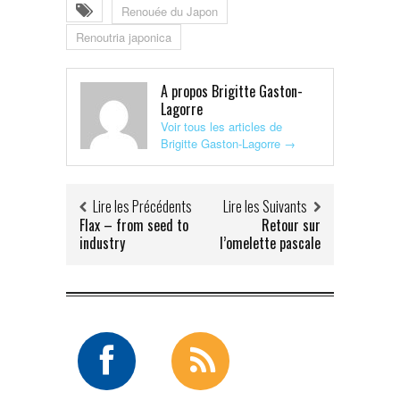
Renouée du Japon
Renoutria japonica
A propos Brigitte Gaston-
Lagorre
Voir tous les articles de
Brigitte Gaston-Lagorre
→
Lire les Précédents
Lire les Suivants
Flax – from seed to
Retour sur
industry
l’omelette pascale