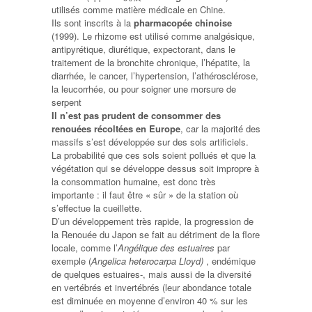
utilisés comme matière médicale en Chine.
Ils sont inscrits à la
pharmacopée chinoise
(1999). Le rhizome est utilisé comme analgésique,
antipyrétique, diurétique, expectorant, dans le
traitement de la bronchite chronique, l’hépatite, la
diarrhée, le cancer, l’hypertension, l’athérosclérose,
la leucorrhée, ou pour soigner une morsure de
serpent
Il n’est pas prudent de consommer des
renouées récoltées en Europe
, car la majorité des
massifs s’est développée sur des sols artificiels.
La probabilité que ces sols soient pollués et que la
végétation qui se développe dessus soit impropre à
la consommation humaine, est donc très
importante : il faut être « sûr » de la station où
s’effectue la cueillette.
D’un développement très rapide, la progression de
la Renouée du Japon se fait au détriment de la flore
locale, comme l’
Angélique des estuaires
par
exemple (
Angelica heterocarpa Lloyd)
, endémique
de quelques estuaires-, mais aussi de la diversité
en vertébrés et invertébrés (leur abondance totale
est diminuée en moyenne d’environ 40 % sur les