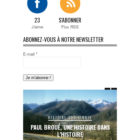
23
S'ABONNER
J'aime
Flux RSS
ABONNEZ-VOUS À NOTRE NEWSLETTER
E-mail
*
HISTOIRE-SOCIOLOGIE
E DANS
PAUL BROUÉ, UNE HISTOIRE DANS
LE RAIL
L’HISTOIRE
INA