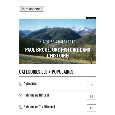
HISTOIRE-SOCIOLOGIE
E DANS
PAUL BROUÉ, UNE HISTOIRE DANS
LE RAIL
L’HISTOIRE
INA
CATÉGORIES LES + POPULAIRES
Actualités
53
Patrimoine Naturel
36
Patrimoine Traditionnel
16