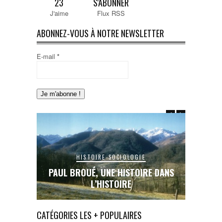
23
S'ABONNER
J'aime
Flux RSS
ABONNEZ-VOUS À NOTRE NEWSLETTER
E-mail
*
HISTOIRE-SOCIOLOGIE
E DANS
PAUL BROUÉ, UNE HISTOIRE DANS
LE RAIL
L’HISTOIRE
INA
CATÉGORIES LES + POPULAIRES