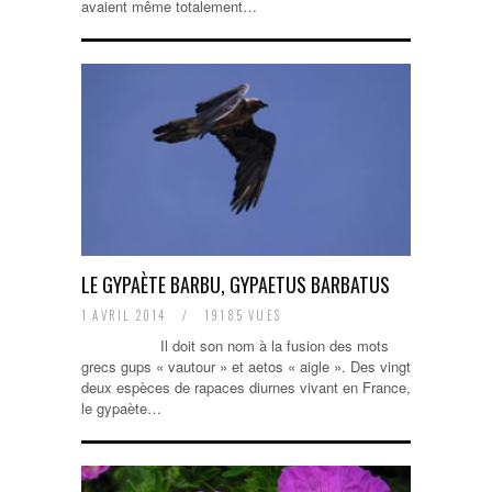
avaient même totalement…
LE GYPAÈTE BARBU, GYPAETUS BARBATUS
1 AVRIL 2014
/
19185 VUES
Il doit son nom à la fusion des mots
grecs gups « vautour » et aetos « aigle ». Des vingt
deux espèces de rapaces diurnes vivant en France,
le gypaète…