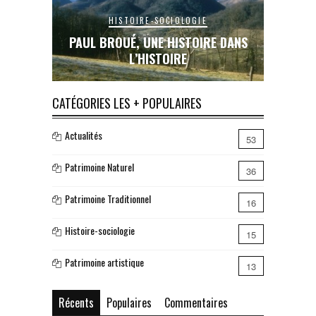
HISTOIRE-SOCIOLOGIE
E DANS
PAUL BROUÉ, UNE HISTOIRE DANS
LE RAIL
L’HISTOIRE
INA
CATÉGORIES LES + POPULAIRES
Actualités
53
Patrimoine Naturel
36
Patrimoine Traditionnel
16
Histoire-sociologie
15
Patrimoine artistique
13
Récents
Populaires
Commentaires