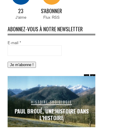
23
S'ABONNER
J'aime
Flux RSS
ABONNEZ-VOUS À NOTRE NEWSLETTER
E-mail
*
HISTOIRE-SOCIOLOGIE
HISTO
S
PAUL BROUÉ, UNE HISTOIRE DANS
LE RAIL EN C
L’HISTOIRE
INACHEVÉE