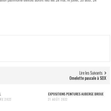
ion patrimoine seixois auront lieu les 28 mai,16 juillet, 20 août, 24
Lire les Suivants
Omelette pascale à SEIX
L
EXPOSITIONS PEINTURES AUBERGE BROUE
RE 2022
21 AOÛT 2022