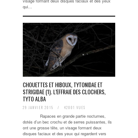
visage formant deux disques faciaux et des yeux
qui…
CHOUETTES ET HIBOUX, TYTONIDAE ET
STRIGIDAE (1). L’EFFRAIE DES CLOCHERS,
TYTO ALBA
29 JANVIER 2015
/
42801 VUES
Rapaces en grande partie nocturnes,
dotés d’un bec crochu et de serres puissantes, ils
ont une grosse tête, un visage formant deux
disques faciaux et des yeux qui regardent vers