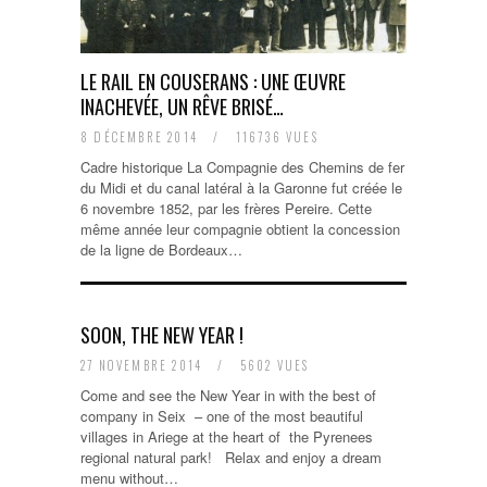
LE RAIL EN COUSERANS : UNE ŒUVRE
INACHEVÉE, UN RÊVE BRISÉ…
8 DÉCEMBRE 2014
/
116736 VUES
Cadre historique La Compagnie des Chemins de fer
du Midi et du canal latéral à la Garonne fut créée le
6 novembre 1852, par les frères Pereire. Cette
même année leur compagnie obtient la concession
de la ligne de Bordeaux…
SOON, THE NEW YEAR !
27 NOVEMBRE 2014
/
5602 VUES
Come and see the New Year in with the best of
company in Seix – one of the most beautiful
villages in Ariege at the heart of the Pyrenees
regional natural park! Relax and enjoy a dream
menu without…