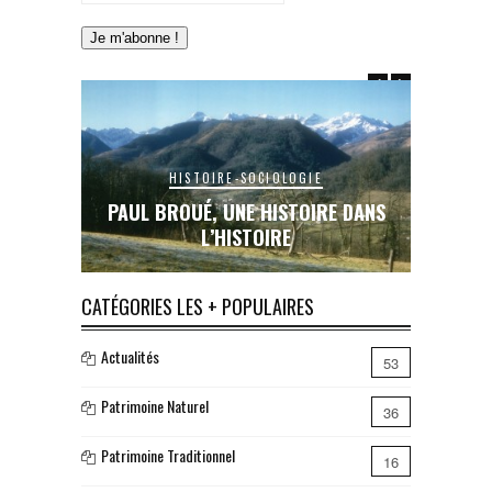
OIRE-SOCIOLOGIE
HISTOIRE-SOCIOLOGIE
, UNE HISTOIRE DANS
LE RAIL EN COUSERANS : UNE Œ
L’HISTOIRE
INACHEVÉE, UN RÊVE BRISÉ…
CATÉGORIES LES + POPULAIRES
Actualités
53
Patrimoine Naturel
36
Patrimoine Traditionnel
16