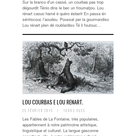
Sur la branco d’un cassé, un courbas pas trop
dégourdit Ténio dins le bec un froumatjou. Lou
rénart caouo hamé è quèro ésberit En passa én
séntiscouc l’aoudou. Poussat per la gourmandiso
Lou rénart plen dé roublardiso Té li foutouc…
LOU COURBAS E LOU RENART.
25 FÉVRIER 2015
/
16063 VUES
Les Fables de La Fontaine, très populaires,
appartiennent à notre patrimoine artistique,
linguistique et culturel. La langue gasconne