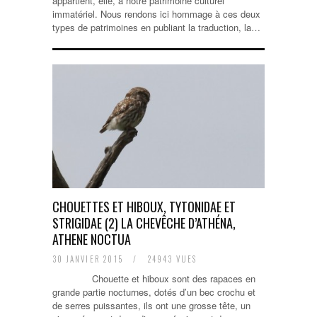
appartient, elle, à notre patrimoine culturel
immatériel. Nous rendons ici hommage à ces deux
types de patrimoines en publiant la traduction, la…
CHOUETTES ET HIBOUX, TYTONIDAE ET
STRIGIDAE (2) LA CHEVÊCHE D’ATHÉNA,
ATHENE NOCTUA
30 JANVIER 2015
/
24943 VUES
Chouette et hiboux sont des rapaces en
grande partie nocturnes, dotés d’un bec crochu et
de serres puissantes, ils ont une grosse tête, un