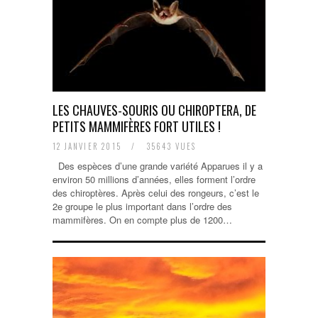
LES CHAUVES-SOURIS OU CHIROPTERA, DE
PETITS MAMMIFÈRES FORT UTILES !
12 JANVIER 2015
/
35643 VUES
Des espèces d’une grande variété Apparues il y a
environ 50 millions d’années, elles forment l’ordre
des chiroptères. Après celui des rongeurs, c’est le
2e groupe le plus important dans l’ordre des
mammifères. On en compte plus de 1200…