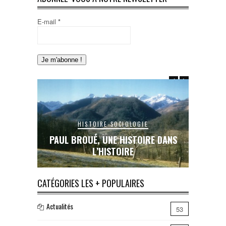
E-mail
*
HISTOIRE-SOCIOLOGIE
E DANS
PAUL BROUÉ, UNE HISTOIRE DANS
LE RAIL
L’HISTOIRE
INA
CATÉGORIES LES + POPULAIRES
Actualités
53