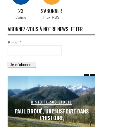
23
S'ABONNER
J'aime
Flux RSS
ABONNEZ-VOUS À NOTRE NEWSLETTER
E-mail
*
HISTOIRE-SOCIOLOGIE
HISTO
S
PAUL BROUÉ, UNE HISTOIRE DANS
LE RAIL EN C
L’HISTOIRE
INACHEVÉE