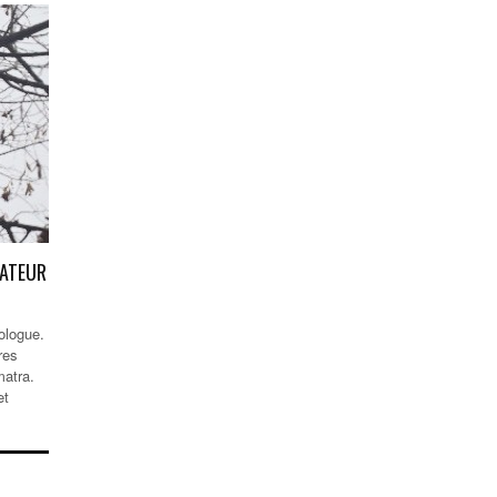
RATEUR
ologue.
res
matra.
HISTOIRE-SOCIOLOGIE
et
PAUL BROUÉ, UNE HISTOIRE DAN
L’HISTOIRE