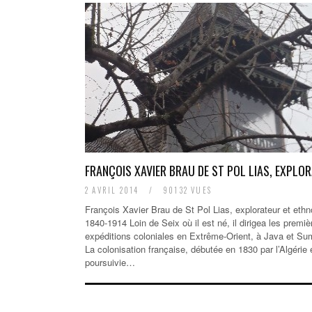
FRANÇOIS XAVIER BRAU DE ST POL LIAS, EXPLO
2 AVRIL 2014
/
90132 VUES
François Xavier Brau de St Pol Lias, explorateur et ethn
1840-1914 Loin de Seix où il est né, il dirigea les premiè
expéditions coloniales en Extrême-Orient, à Java et Su
La colonisation française, débutée en 1830 par l’Algérie 
poursuivie…