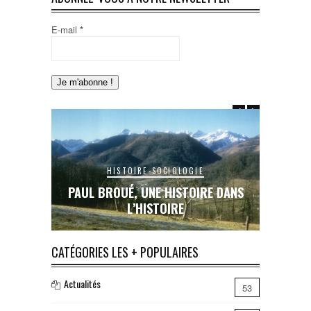
E-mail
*
HISTOIRE-SOCIOLOGIE
E DANS
PAUL BROUÉ, UNE HISTOIRE DANS
LE RAIL
L’HISTOIRE
INA
CATÉGORIES LES + POPULAIRES
Actualités
53