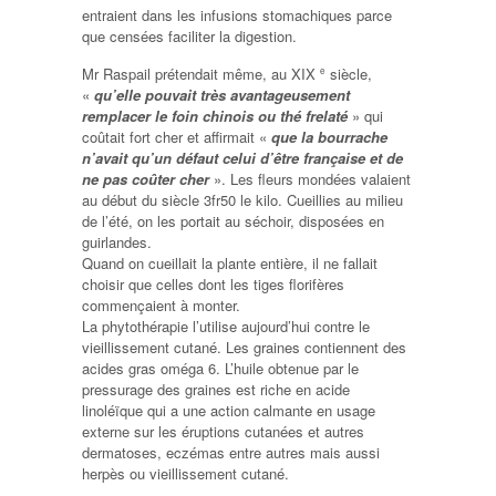
entraient dans les infusions stomachiques parce
que censées faciliter la digestion.
Mr Raspail prétendait même, au XIX
siècle,
e
«
qu’elle pouvait très avantageusement
remplacer le foin chinois ou thé frelaté
» qui
coûtait fort cher et affirmait «
que la bourrache
n’avait qu’un défaut celui d’être française et de
ne pas coûter cher
». Les fleurs mondées valaient
au début du siècle 3fr50 le kilo. Cueillies au milieu
de l’été, on les portait au séchoir, disposées en
guirlandes.
Quand on cueillait la plante entière, il ne fallait
choisir que celles dont les tiges florifères
commençaient à monter.
La phytothérapie l’utilise aujourd’hui contre le
vieillissement cutané. Les graines contiennent des
acides gras oméga 6. L’huile obtenue par le
pressurage des graines est riche en acide
linoléïque qui a une action calmante en usage
externe sur les éruptions cutanées et autres
dermatoses, eczémas entre autres mais aussi
herpès ou vieillissement cutané.