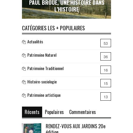
E HISTOIRE DANS
LE RAIL EN COUSERANS : UNE ŒUVRE
STOIRE
INACHEVÉE, UN RÊVE BRISÉ…
CATÉGORIES LES + POPULAIRES
Actualités
53
Patrimoine Naturel
36
Patrimoine Traditionnel
16
Histoire-sociologie
15
Patrimoine artistique
13
Récents
Populaires
Commentaires
RENDEZ-VOUS AUX JARDINS 20e
édition