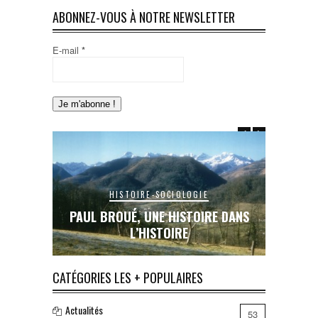
ABONNEZ-VOUS À NOTRE NEWSLETTER
E-mail
*
HISTOIRE-SOCIOLOGIE
E DANS
PAUL BROUÉ, UNE HISTOIRE DANS
LE RAIL
L’HISTOIRE
INA
CATÉGORIES LES + POPULAIRES
Actualités
53