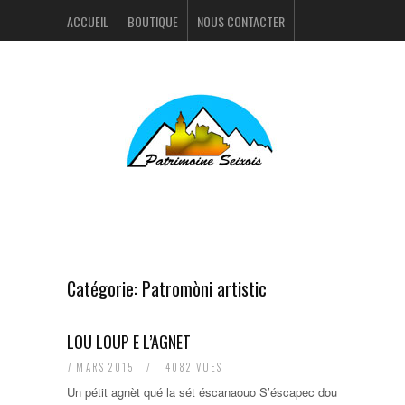
ACCUEIL
BOUTIQUE
NOUS CONTACTER
ACTUALITÉS
PORTFOLIO
Catégorie:
Patromòni artistic
LOU LOUP E L’AGNET
7 MARS 2015
/
4082 VUES
Un pétit agnèt qué la sét éscanaouo S’éscapec dou