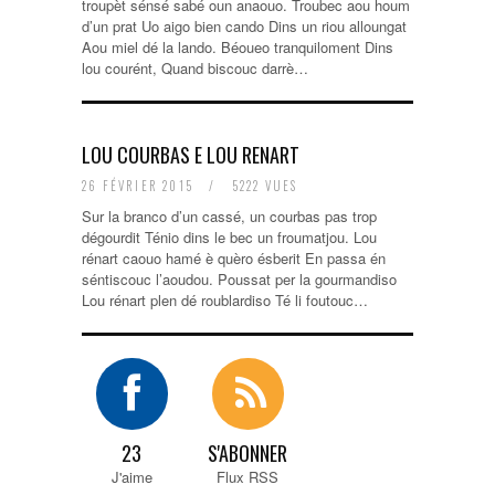
troupèt sénsé sabé oun anaouo. Troubec aou houm
d’un prat Uo aigo bien cando Dins un riou alloungat
Aou miel dé la lando. Béoueo tranquiloment Dins
lou courént, Quand biscouc darrè…
LOU COURBAS E LOU RENART
26 FÉVRIER 2015
/
5222 VUES
Sur la branco d’un cassé, un courbas pas trop
dégourdit Ténio dins le bec un froumatjou. Lou
rénart caouo hamé è quèro ésberit En passa én
séntiscouc l’aoudou. Poussat per la gourmandiso
Lou rénart plen dé roublardiso Té li foutouc…
23
S'ABONNER
J'aime
Flux RSS