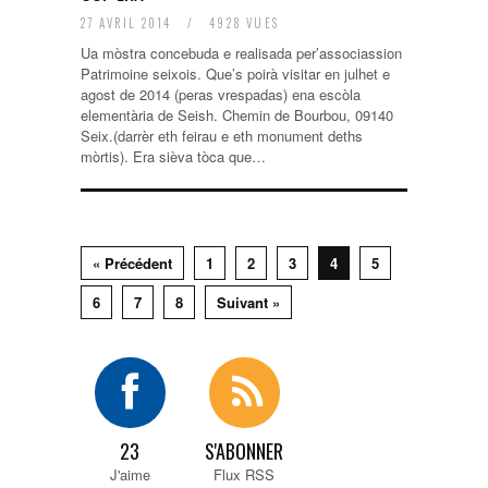
27 AVRIL 2014
/
4928 VUES
Ua mòstra concebuda e realisada per’associassion
Patrimoine seixois. Que’s poirà visitar en julhet e
agost de 2014 (peras vrespadas) ena escòla
elementària de Seish. Chemin de Bourbou, 09140
Seix.(darrèr eth feirau e eth monument deths
mòrtis). Era sièva tòca que…
« Précédent
1
2
3
4
5
6
7
8
Suivant »
23
S'ABONNER
J'aime
Flux RSS