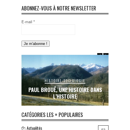
ABONNEZ-VOUS À NOTRE NEWSLETTER
E-mail
*
HISTOIRE-SOCIOLOGIE
E DANS
PAUL BROUÉ, UNE HISTOIRE DANS
LE RAIL
L’HISTOIRE
INAC
CATÉGORIES LES + POPULAIRES
Actualités
53