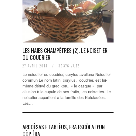
LES HAIES CHAMPÊTRES (2). LE NOISETIER
OU COUDRIER
27 AVRIL 2014
/
39376 VUES
Le noisetier ou coudrier, corylus avellana Noisetier
commun Le nom latin corylus, coudrier, est lui-
même dérivé du grec koru, « le casque », par
allusion à la cupule de ses fruits, les noisettes. Le
noisetier appartient à la famille des Bétulacées.
Les…
ARDOÈSAS E TABLÈUS, ERA ESCÒLA D’UN
CÒP ÈRA