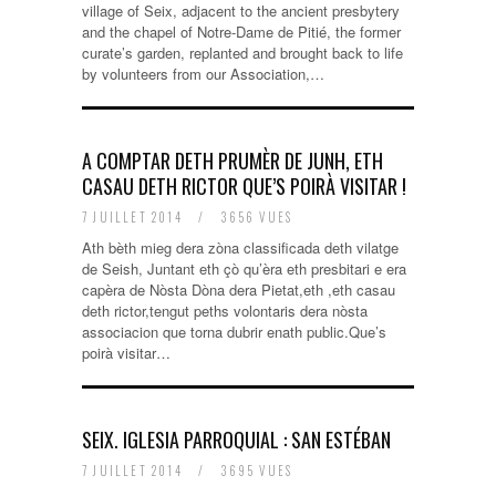
village of Seix, adjacent to the ancient presbytery
and the chapel of Notre-Dame de Pitié, the former
curate’s garden, replanted and brought back to life
by volunteers from our Association,…
A COMPTAR DETH PRUMÈR DE JUNH, ETH
CASAU DETH RICTOR QUE’S POIRÀ VISITAR !
7 JUILLET 2014
/
3656 VUES
Ath bèth mieg dera zòna classificada deth vilatge
de Seish, Juntant eth çò qu’èra eth presbitari e era
capèra de Nòsta Dòna dera Pietat,eth ,eth casau
deth rictor,tengut peths volontaris dera nòsta
associacion que torna dubrir enath public.Que’s
poirà visitar…
SEIX. IGLESIA PARROQUIAL : SAN ESTÉBAN
7 JUILLET 2014
/
3695 VUES