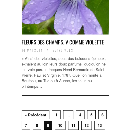
FLEURS DES CHAMPS. V COMME VIOLETTE
24 MAI 2014
/
28170 VUES
« Ainsi des violettes, sous des buissons épineux,
exhalent au loin leurs doux parfums quoiqu’on ne
les voie pas. » Jacques-Henri Bernardin de Saint-
Pierre, Paul et Virginie, 1787. Que l’on monte à
Bourbou, au Tuc ou à Aunac, les talus au
printemps…
« Précédent
1
…
4
5
6
7
8
9
10
11
12
13