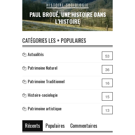
HISTOIRE-SOCIOLOGIE
HISTOIRE-SOCIOLOGIE
ROUÉ, UNE HISTOIRE DANS
LE RAIL EN COUSERANS : UN
L’HISTOIRE
INACHEVÉE, UN RÊVE BRI
CATÉGORIES LES + POPULAIRES
Actualités
53
Patrimoine Naturel
36
Patrimoine Traditionnel
16
Histoire-sociologie
15
Patrimoine artistique
13
Récents
Populaires
Commentaires