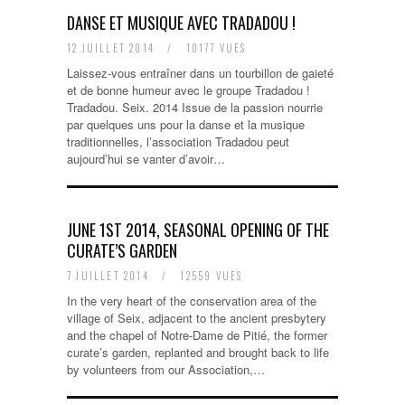
DANSE ET MUSIQUE AVEC TRADADOU !
12 JUILLET 2014
/
10177 VUES
Laissez-vous entraîner dans un tourbillon de gaieté
et de bonne humeur avec le groupe Tradadou !
Tradadou. Seix. 2014 Issue de la passion nourrie
par quelques uns pour la danse et la musique
traditionnelles, l’association Tradadou peut
aujourd’hui se vanter d’avoir…
JUNE 1ST 2014, SEASONAL OPENING OF THE
CURATE’S GARDEN
7 JUILLET 2014
/
12559 VUES
In the very heart of the conservation area of the
village of Seix, adjacent to the ancient presbytery
and the chapel of Notre-Dame de Pitié, the former
curate’s garden, replanted and brought back to life
by volunteers from our Association,…