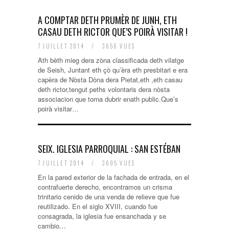
A COMPTAR DETH PRUMÈR DE JUNH, ETH
CASAU DETH RICTOR QUE’S POIRÀ VISITAR !
7 JUILLET 2014
/
3656 VUES
Ath bèth mieg dera zòna classificada deth vilatge
de Seish, Juntant eth çò qu’èra eth presbitari e era
capèra de Nòsta Dòna dera Pietat,eth ,eth casau
deth rictor,tengut peths volontaris dera nòsta
associacion que torna dubrir enath public.Que’s
poirà visitar…
SEIX. IGLESIA PARROQUIAL : SAN ESTÉBAN
7 JUILLET 2014
/
3695 VUES
En la pared exterior de la fachada de entrada, en el
contrafuerte derecho, encontramos un crisma
trinitario cenido de una venda de relieve que fue
reutilizado. En el siglo XVIII, cuando fue
consagrada, la iglesia fue ensanchada y se
cambio…